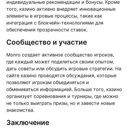
индивидуальные рекомендации и бонусы. Кроме
того, казино активно внедряет инновационные
элементы в игровые процессы, такие как
интеграция с блокчейн-технологиями для
обеспечения прозрачности ставок.
Сообщество и участие
Monro создает активное сообщество игроков,
где каждый может поделиться своим опытом,
дать советы или обсудить игровые стратегии. На
сайте казино проводятся обсуждения, которые
позволяют игрокам объединяться и
обмениваться информацией. Больше того, казино
организует соревнования и турниры, где можно
не только выиграть призы, но и завести новые
знакомства.
Заключение