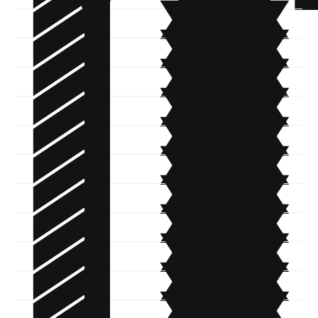
1
1
1x
1x
1
1
1
1x
1
1x
1